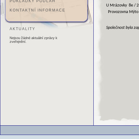
POKLÁDKY PODLAH
U Mrázovky 8e / 
KONTAKTNÍ INFORMACE
Provozovna Mýto 
Společnost byla z
AKTUALITY
Nejsou žádné aktuální zprávy k
zveřejnění.